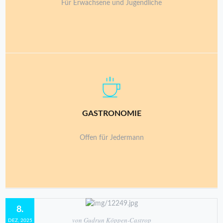
Für Erwachsene und Jugendliche
INHABER: BARAN ABDI
GASTRONOMIE
Küche und Service hervorragend.
Geeignet für kleine und grosse Feiern.
Offen für Jedermann
8.
von Gudrun Köppen-Castrop
DEZ, 2025