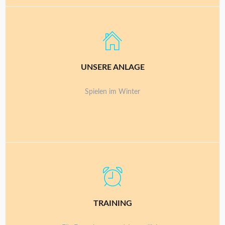
2 TENNISHALLEN
UNSERE ANLAGE
Beide Hallen mit je zwei Plätzen mit Teppichboden (grün und
blau)
Spielen im Winter
mehr...
TENNISSCHULE KOSTIN
TRAINING
Für Anfänger, Fortgeschrittene und Top-Spieler.