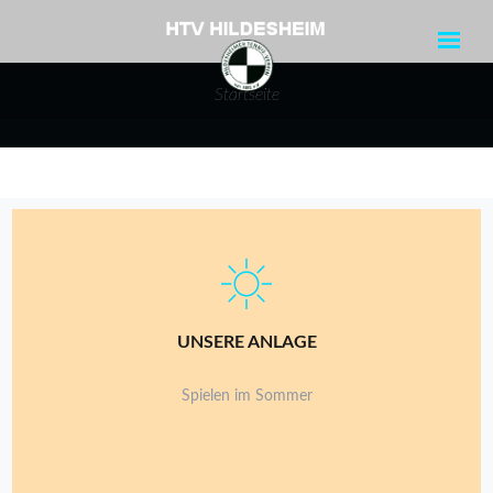
Startseite
10 AUSSENPLÄTZE
UNSERE ANLAGE
Die Aussen-Plätze sind terassenförmig angelegt und bestens
gepflegt
Spielen im Sommer
mehr...